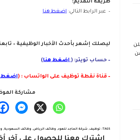
طريقة التقديم:
– عبر الرابط التالي:
اضغط هنا
ليصلك إشع
ر
بأ
ح
دث الأخبار الوظيفية – تابعن
لن
ن
– حساب تويتر: (
اضغط هنا
)
– قناة نقطة توظيف على الواتساب : (
اضغط ه
مشاركة الموض
TAGS
:
توظيف
,
شركة الماجد للعود
,
وظائف الرياض
,
وظائف السعودية
,
وظ
اشترك معنا للحصول على آخر أخب