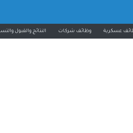
ائف عسكرية
وظائف شركات
النتائج والقبول والتس