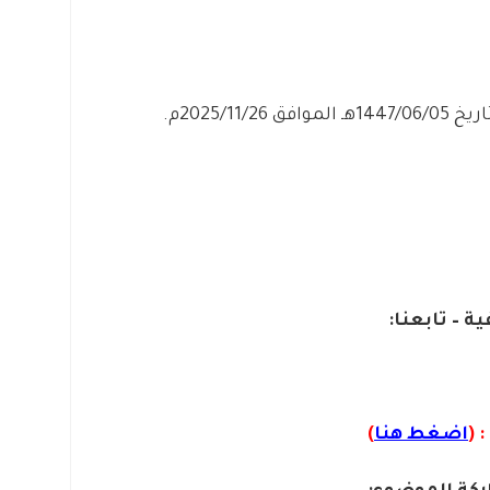
2025/11م.
ة – تابعنا:
 (
اضغط هنا
)