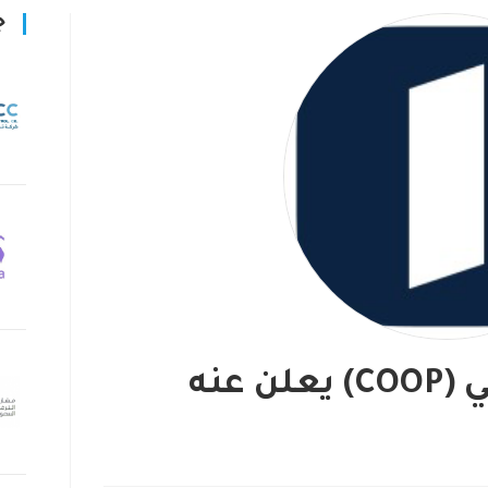
ج
برنامج تدريب تعاوني (COOP) يعلن عنه