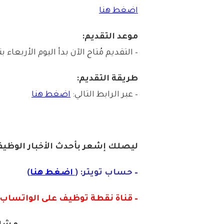
اضغط هنا
موعد التقديم:
– التقديم مُتاح الآن بدأ اليوم الأربعاء بتاريخ 1447/06/05هـ الموافق /26
طريقة التقديم:
– عبر الرابط التالي:
اضغط هنا
ليصلك إشع
ر
بأ
ح
دث الأخبار الوظيفي
– حساب تويتر: (
اضغط هنا
)
– قناة نقطة توظيف على الواتساب :