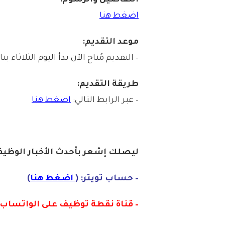
التفاصيل والرسوم:
اضغط هنا
موعد التقديم:
– التقديم مُتاح الآن بدأ اليوم الثلاثاء بتاريخ 1447/06/18هـ الموافق 12/09
طريقة التقديم:
– عبر الرابط التالي:
اضغط هنا
ليصلك إشع
ر
بأ
ح
دث الأخبار الوظيفي
– حساب تويتر: (
اضغط هنا
)
– قناة نقطة توظيف على الواتساب :