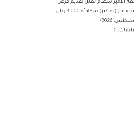
عة الأمير سطام تعلن تقديم فرص
ية عبر (تمهير) بمكافأة 3,000 ريال
/
ليقات: 0