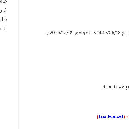
جام
تدريب
6 أغسطس، 2026
التع
2025/م.
ة – تابعنا:
 (
اضغط هنا
)