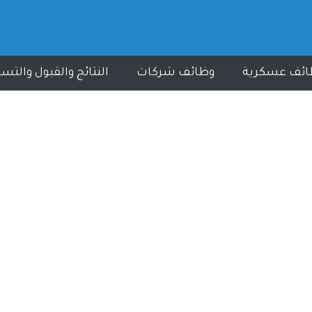
ائف عسكرية
وظائف شركات
النتائج والقبول والتس