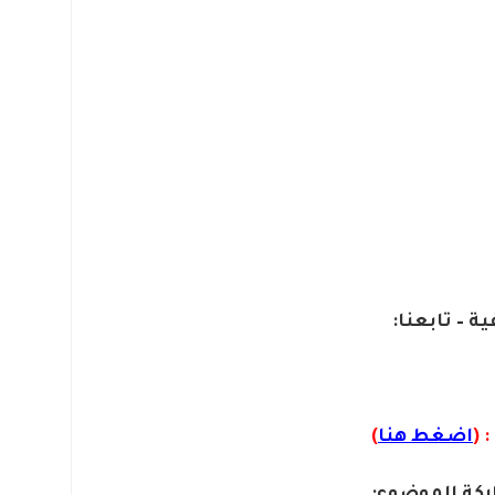
ة – تابعنا:
 (
اضغط هنا
)