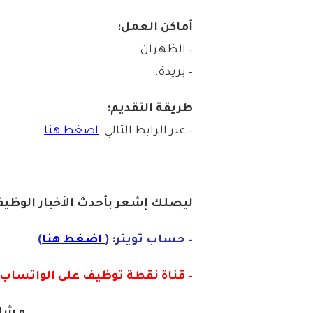
أماكن العمل:
– الظهران.
– بريدة.
طريقة التقديم:
– عبر الرابط التالي:
اضغط هنا
ليصلك إشع
ر
بأ
ح
دث الأخبار الوظيفي
– حساب تويتر: (
اضغط هنا
)
– قناة نقطة توظيف على الواتساب :