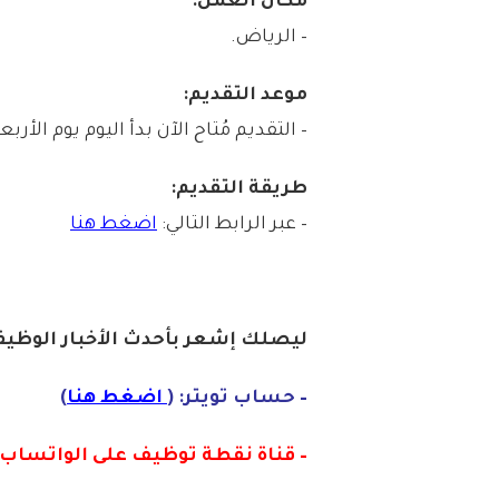
مكان العمل:
– الرياض.
موعد التقديم:
– التقديم مُتاح الآن بدأ اليوم يوم الأربعاء بتاريخ 1447/07/04هـ الم
طريقة التقديم:
– عبر الرابط التالي:
اضغط هنا
ليصلك إشع
ر
بأ
ح
دث الأخبار الوظيفي
– حساب تويتر: (
اضغط هنا
)
– قناة نقطة توظيف على الواتساب :