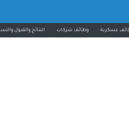
ائف عسكرية
وظائف شركات
النتائج والقبول والتس