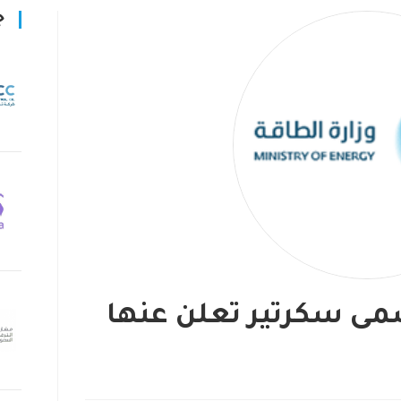
ج
ى سكرتير تعلن عنها