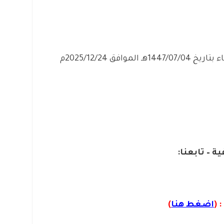
وافق 2025/12/24م
ة – تابعنا:
 (
اضغط هنا
)