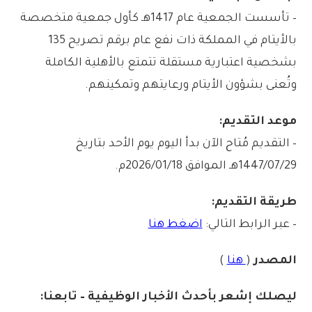
– تأسست الجمعية عام 1417هـ كأول جمعية متخصصة
بالأيتام في المملكة ذات نفع عام برقم تصريح 135
بشخصية اعتبارية مستقلة تتمتع بالأهلية الكاملة
وتُعنى بشؤون الأيتام ورعايتهم وتمكينهم.
موعد التقديم:
– التقديم مُتاح الآن بدأ اليوم يوم الأحد بتاريخ
1447/07/29هـ الموافق 2026/01/18م.
طريقة التقديم:
– عبر الرابط التالي:
اضغط هنا
المصدر
(
هنا
)
ليصلك إشع
ر
بأ
ح
دث الأخبار الوظيفية – تابعنا: