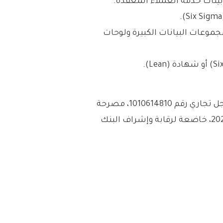
يئات خدمة العملاء المعقدة.
مجموعات البيانات الكبيرة ولوحات
– شركة تابي للتمويل، شركة مساهمة مقفلة، سجل تجاري رقم 1010614810، مصرحة
من البنك السعودي المركزي برقم 76 / أ ش/ 202307، خاضعة لرقابة وإشراف البنك