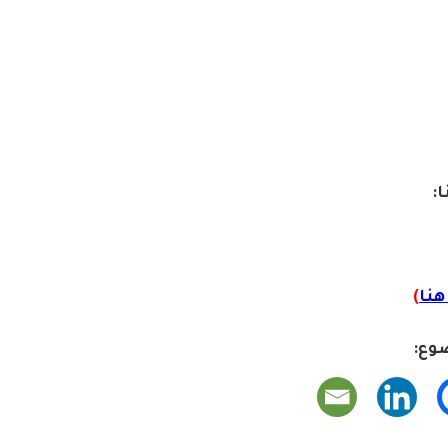
ا:
نا
)
وع: