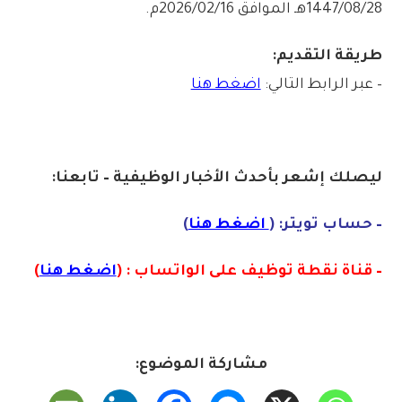
1447/08/28هـ الموافق 2026/02/16م.
طريقة التقديم:
– عبر الرابط التالي:
اضغط هنا
ليصلك إشع
ر
بأ
ح
دث
الأخبار الوظيفية – تابعنا:
– حساب تويتر: (
اضغط هنا
)
– قناة نقطة توظيف على الواتساب : (
اضغط هنا
)
مشاركة الموضوع: