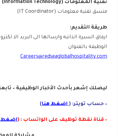
تقنية المعلومات (Information Technology)
منسق تقنية معلومات (IT Coordinator)
طريقة التقديم:
ارفاق السيرة الذاتيه وارسالها الى البريد الا لكت
الوظيفة بالعنوان
Careers@redseaglobalhospitality.com
ليصلك إشع
ر
بأ
ح
دث
الأخبار الوظيفية – تابعن
– حساب تويتر: (
اضغط هنا
)
– قناة نقطة توظيف على الواتساب : (
اضغط ه
مشاركة الموض