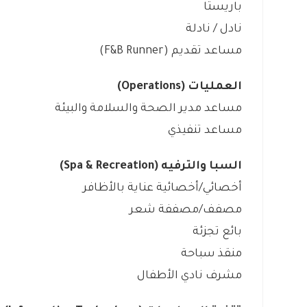
باريستا
نادل / نادلة
مساعد تقديم (F&B Runner)
العمليات (Operations)
مساعد مدير الصحة والسلامة والبيئة
مساعد تنفيذي
السبا والترفيه (Spa & Recreation)
أخصائي/أخصائية عناية بالأظافر
مصفف/مصففة شعر
بائع تجزئة
منقذ سباحة
مشرف نادي الأطفال