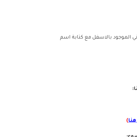
روني الموجود بالاسفل مع كتابة اسم
ا:
نا
)
وع: