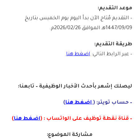
موعد التقديم:
– التقديم مُتاح الآن بدأ اليوم يوم الخميس بتاريخ
1447/09/09هـ الموافق 2026/02/26م.
طريقة التقديم:
– عبر الرابط التالي:
اضغط هنا
ليصلك إشع
ر
بأ
ح
دث
الأخبار الو
ظيفية – تابعنا:
– حساب تويتر: (
اضغط هنا
)
– قناة نقطة توظيف على الواتساب : (
اضغط هنا
)
مشاركة الموضوع: