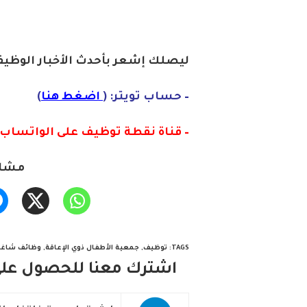
ليصلك إشع
ر
بأ
ح
دث
الأخبار الو
ظ
يف
– حساب تويتر: (
اضغط هنا
)
– قناة نقطة توظيف على الواتساب :
مشار
TAGS
:
توظيف
,
جمعية الأطفال ذوي الإعاقة
,
وظائف شاغر
اشترك معنا للحصول على 