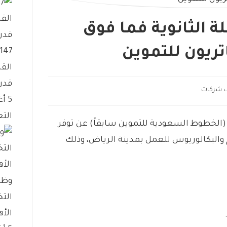
 الثانوية فما فوق
ريون للتموين
الق
قدر
 شركات
5 أغسطس، 2026
التع
(الخطوط السعودية للتموين سابقاً) عن توفر
 والبكالوريوس للعمل بمدينة الرياض، وذلك
وظا
الت
الأه