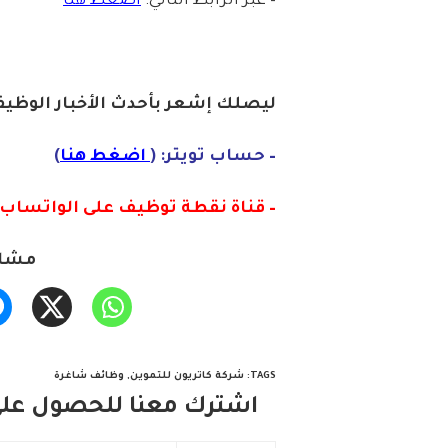
– عبر الرابط التالي:
اضغط هنا
ليصلك إشع
ر
بأ
ح
دث
الأخبار الو
ظ
يف
– حساب تويتر: (
اضغط هنا
)
– قناة نقطة توظيف على الواتساب :
مشار
TAGS
:
شركة كاتريون للتموين
,
وظائف شاغرة
اشترك معنا للحصول على 