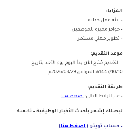
المزايا:
– بيئة عمل جذابة.
– حوافز مميزة للموظفين.
– تطوير مهني مستمر.
موعد التقديم:
– التقديم مُتاح الآن بدأ اليوم يوم الأحد بتاريخ
1447/10/10هـ الموافق 2026/03/29م.
طريقة التقديم:
– عبر الرابط التالي:
اضغط هنا
ليصلك إشع
ر
بأ
ح
دث
الأخبار الو
ظ
يفية – تابعنا:
– حساب تويتر: (
اضغط هنا
)