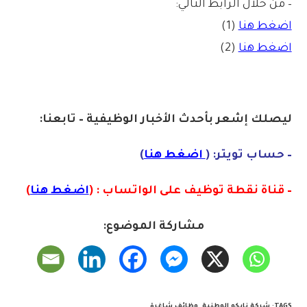
– من خلال الرابط التالي:
اضغط هنا
(1)
اضغط هنا
(2)
ليصلك إشع
ر
بأ
ح
دث
الأخبار الو
ظ
يفية – تابعنا:
– حساب تويتر: (
اضغط هنا
)
– قناة نقطة توظيف على الواتساب : (
اضغط هنا
)
مشاركة الموضوع:
TAGS
:
شركة نابكو الوطنية
,
وظائف شاغرة