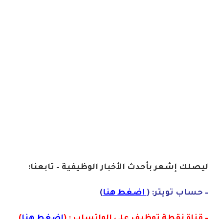
ليصلك إشع
ر
بأ
ح
دث
الأخبار الو
ظ
يفية – تابعنا:
– حساب تويتر: (
اضغط هنا
)
– قناة نقطة توظيف على الواتساب : (
اضغط هنا
)