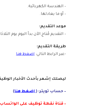
– الهندسة الكهربائية.
– أو ما يعادلها.
موعد التقديم:
– التقديم مُتاح الآن بدأ اليوم يوم الثلاثاء بتاريخ 1447/11/10هـ المواف
طريقة التقديم:
-عبر الرابط التالي:
اضغط هنا
ليصلك إشع
ر
بأ
ح
دث
الأخبار الو
ظ
يف
– حساب تويتر: (
اضغط هنا
)
– قناة نقطة توظيف على الواتساب :