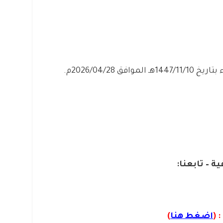
ق 2026/04/28م.
ية – تابعنا:
 (
اضغط هنا
)