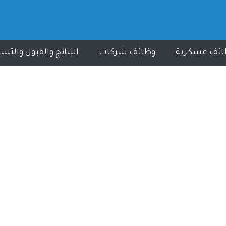
ائف عسكرية
وظائف شركات
النتائج والقبول والتس