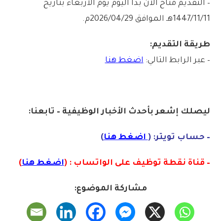
– التقديم مُتاح الآن بدأ اليوم يوم الأربعاء بتاريخ
1447/11/11هـ الموافق 2026/04/29م.
طريقة التقديم:
– عبر الرابط التالي:
اضغط هنا
ليصلك إشع
ر
بأ
ح
دث
الأخبار الو
ظ
يفية – تابعنا:
– حساب تويتر: (
اضغط هنا
)
– قناة نقطة توظيف على الواتساب : (
اضغط هنا
)
مشاركة الموضوع: