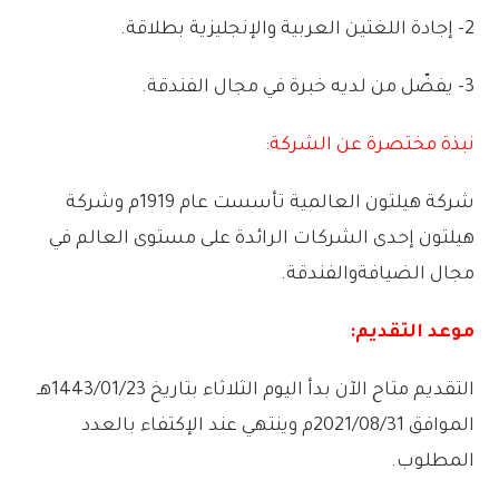
2-
إجادة
اللغتين
العربية
والإنجليزية
بطلاقة
.
3-
يفضّل
من
لديه
خبرة
في
مجال
الفندقة
.
نبذة
مختصرة
عن
الشركة:
شركة
هيلتون
العالمية
تأسست
عام
1919
م
وشركة
هيلتون
إحدى
الشركات
الرائدة
على
مستوى
العالم
في
مجال
الضيافة
والفندقة
.
موعد
التقديم:
التقديم
متاح
الآن
بدأ
اليوم
الثلاثاء
بتاريخ
1443/01/23
هـ
الموافق
2021/08/31
م
وينتهي
عند
الإكتفاء
بالعدد
المطلوب
.