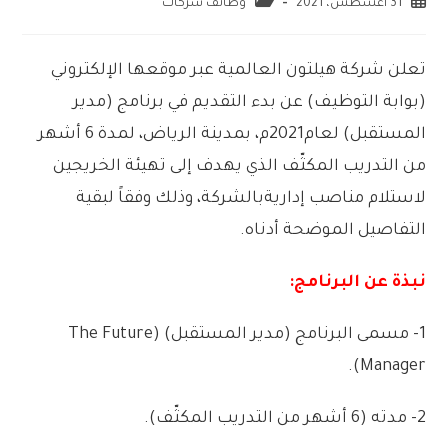
31 أغسطس، 2021
وظائف شركات
تعلن
شركة
هيلتون
العالمية
عبر
موقعها
الإلكتروني
(
بوابة
التوظيف)
عن
بدء
التقديم
في
برنامج
(
مدير
المستقبل)
لعام
2021
م،
بمدينة
الرياض،
لمدة
6
أشهر
من
التدريب
المكثّف
الذي
يهدف
إلى
تهيئة
الخريجين
لاستلام
مناصب
إدارية
بالشركة،
وذلك
وفقاً
لبقية
التفاصيل
الموضحة
أدناه
.
نبذة
عن
البرنامج:
1-
مسمى
البرنامج
(
مدير
المستقبل)
(
The Future
.
)
Manager
2-
مدته
(
6
أشهر
من
التدريب
المكثّف)
.