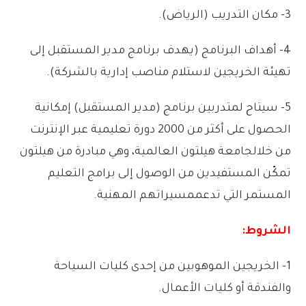
3-
مكان
التدريب
(
الرياض)
.
4-
أهداف
البرنامج
(
يهدف
برنامج
مدير
المستقبل
إلى
تهيئة
الخريجين
لاستلام
مناصب
إدارية
بالشركة)
.
5-
سيتاح
لمتدربين
برنامج
(
مدير
المستقبل)
إمكانية
الحصول
على
أكثر
من
2000
دورة
تعليمية
عبر
الإنترنت
من
خلال
جامعة
هيلتون
العالمية،
وهي
مبادرة
من
هيلتون
تمكّن
المستفيدين
من
الوصول
إلى
برامج
التعليم
المستمر
التي
تدعم
مسيراتهم
المهنية
.
الشروط:
1-
الخريجين
الموهوبين
من
إحدى
كليات
السياحة
والفندقة
أو
كليات
الأعمال
.