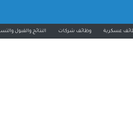
ائف عسكرية
وظائف شركات
النتائج والقبول والتس