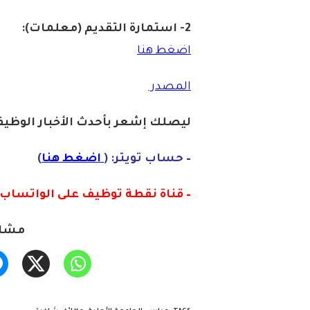
2- استمارة التقديم (معلمات):
اضغط هنا
المصدر
ليصلك إشع
ر
بأ
ح
دث
الأخبار الو
ظ
يف
– حساب تويتر: (
اضغط هنا
)
– قناة نقطة توظيف على الواتساب :
مشار