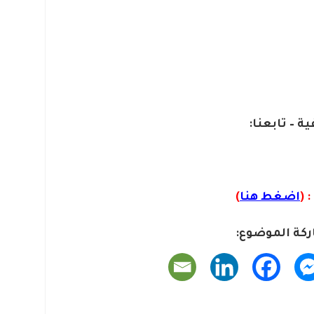
ية – تابعنا:
 (
اضغط هنا
)
كة الموضوع: