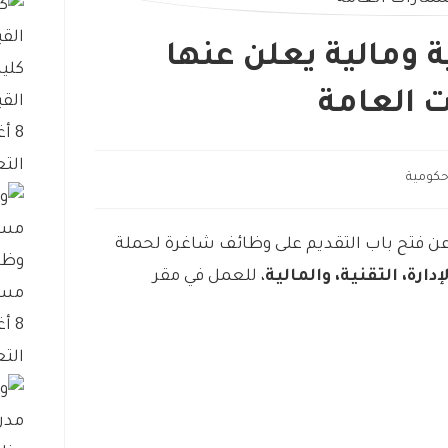
ة ومالية يعلن عنها
كلية
 العامة
القب
8 أغسطس، 2026
التع
كومية
ن فتح باب التقديم على وظائف شاغرة لحملة
وظا
إدارة، التقنية، والمالية
، للعمل في مقر
مست
8 أغسطس، 2026
التع