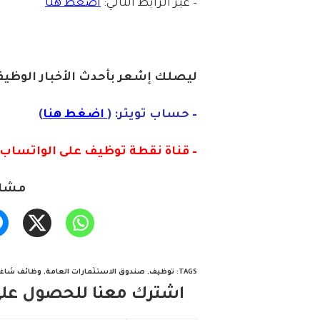
– عبر الرابط التالي:
اضغط هنا
ليصلك إشع
ر
بأ
ح
دث
الأخبار الو
ظ
يف
– حساب تويتر: (
اضغط هنا
)
– قناة نقطة توظيف على الواتساب :
مشار
TAGS
:
توظيف
,
صندوق الاستثمارات العامة
,
وظائف شاغر
اشترك معنا للحصول على 