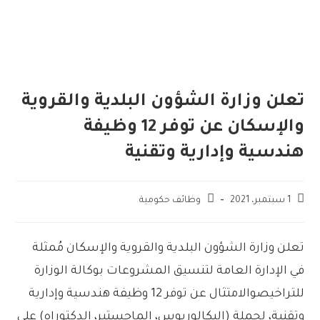
تعلن وزارة الشؤون البلدية والقروية
والإسكان عن توفر 12 وظيفة
هندسية وإدارية وتقنية
1 سبتمبر، 2021
وظائف حكومية
تعلن
وزارة
الشؤون
البلدية
والقروية
والإسكان
مُمثلة
في
الإدارة
العامة
لتنسيق
المشروعات
بوكالة
الوزارة
للتراخيص
والامتثال
عن
توفر
12
وظيفة
هندسية
وإدارية
وتقنية،
لحملة
(
البكالوريوس،
الماجستير،
الدكتوراه)
على