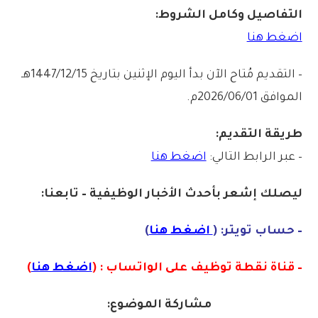
التفاصيل وكامل الشروط:
اضغط هنا
– التقديم مُتاح الآن بدأ اليوم الإثنين بتاريخ 1447/12/15هـ
الموافق 2026/06/01م.
طريقة التقديم:
– عبر الرابط التالي:
اضغط هنا
ليصلك إشع
ر
بأ
ح
دث
الأخبار الو
ظ
يفية – تابعنا:
– حساب تويتر: (
اضغط هنا
)
– قناة نقطة توظيف على الواتساب : (
اضغط هنا
)
مشاركة الموضوع: