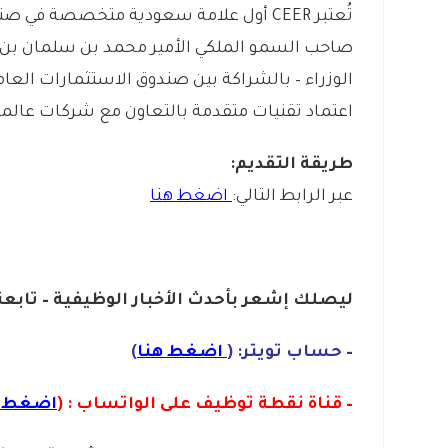
تُعتبر CEER أول علامة سعودية متخصصة في
صاحب السمو الملكي الأمير محمد بن سلمان بن 
الوزراء – بالشراكة بين صندوق الاستثمارات الع
اعتماد تقنيات متقدمة بالتعاون مع شركات عالمية مث
طريقة التقديم:
عبر الرابط التالي:
اضغط هنا
ليصلك إشع
ر
بأ
ح
دث
الأخبار الو
ظ
يفية – تابعن
– حساب تويتر: (
اضغط هنا
)
– قناة نقطة توظيف على الواتساب : (
اضغط ه