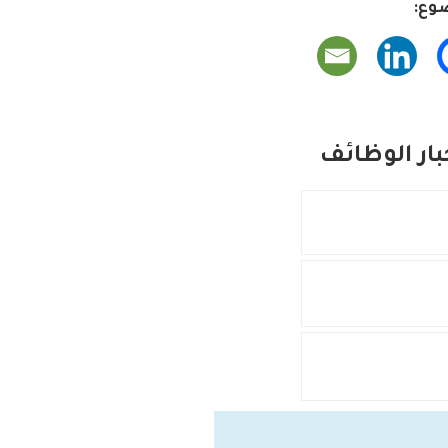
وع:
ار الوظائف