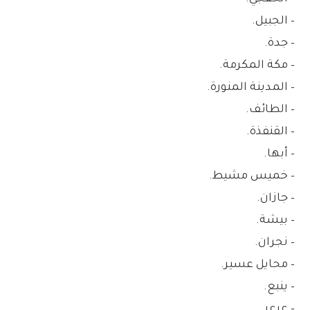
– الجبيل.
– جدة.
– مكة المكرمة.
– المدينة المنورة.
– الطائف.
– القنفذة.
– أبها.
– خميس مشيط.
– جازان.
– بيشة.
– نجران.
– محايل عسير.
– ينبع.
– عرعر.