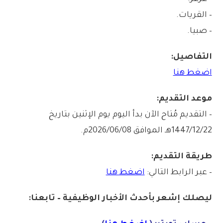
– القريات.
– صبيا.
التفاصيل:
اضغط هنا
موعد التقديم:
– التقديم مُتاح الآن بدأ اليوم يوم الإثنين بتاريخ
1447/12/22هـ الموافق 2026/06/08م.
طريقة التقديم:
– عبر الرابط التالي:
اضغط هنا
ليصلك إشع
ر
بأ
ح
دث
الأخبار الو
ظ
يفية – تابعنا: