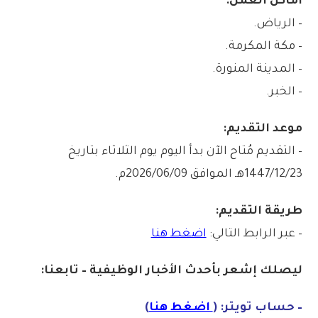
أماكن العمل:
– الرياض.
– مكة المكرمة.
– المدينة المنورة.
– الخبر.
موعد التقديم:
– التقديم مُتاح الآن بدأ اليوم يوم الثلاثاء بتاريخ
1447/12/23هـ الموافق 2026/06/09م.
طريقة التقديم:
– عبر الرابط التالي:
اضغط هنا
ليصلك إشع
ر
بأ
ح
دث
الأخبار الو
ظ
يفية – تابعنا:
– حساب تويتر: (
اضغط هنا
)