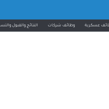
ائف عسكرية
وظائف شركات
النتائج والقبول والتس