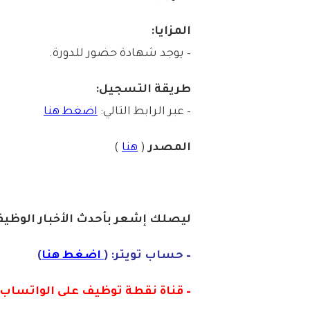
المزايا:
– يوجد شهادة حضور للدورة.
طريقة التسجيل:
– عبر الرابط التالي:
اضغط هنا
المصدر
(
هنا
)
ليصلك إشع
ر
ب
أ
ح
دث
الأخبار الو
ظ
يف
– حساب تويتر: (
اضغط هنا
)
– قناة نقطة توظيف على الواتساب :