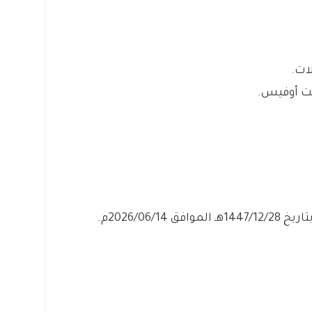
ات.
فت أوفيس.
2026/06/1م.