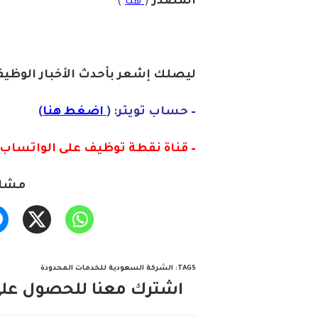
المصدر
(
هنا
)
ليصلك إشع
ر
ب
أ
ح
دث
الأخبار الو
ظ
يف
– حساب تويتر: (
اضغط هنا
)
– قناة نقطة توظيف على الواتساب :
مشار
TAGS
:
الشركة السعودية للخدمات المحدودة
اشترك معنا للحصول على 