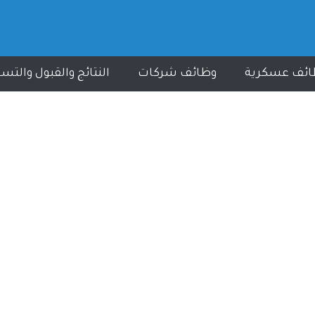
ائف عسكرية
وظائف شركات
النتائج والقبول والتس