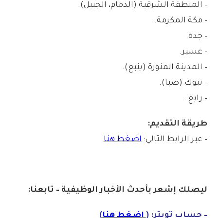
– المنطقة الشرقية (الدمام، الجبيل).
– مكة المكرمة.
– جدة.
– عسير.
– المدينة المنورة (ينبع).
– تبوك (ضبا).
– رابغ.
طريقة التقديم:
– عبر الرابط التالي:
اضغط هنا
ليصلك إشع
ر
ب
أ
ح
دث
الأخبار الو
ظ
يفية – تابعنا:
– حساب تويتر: (
اضغط هنا
)