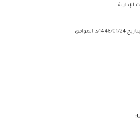
الإدارية.
– التقديم مُتاح الآن وينتهي التقديم يوم الخميس بتاريخ 1448/01/24هـ الموافق
ا: