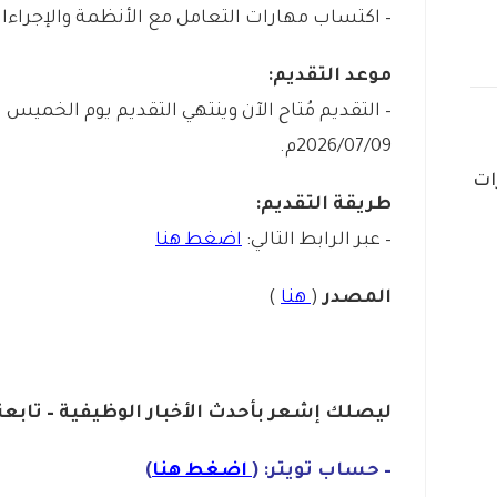
– اكتساب مهارات التعامل مع الأنظمة والإجراءات 
موعد التقديم:
2026/07/09م.
ات
طريقة التقديم:
– عبر الرابط التالي:
اضغط هنا
المصدر
(
هنا
)
ليصلك إشع
ر
ب
أ
ح
دث
الأخبار الو
ظ
يفية – تابعن
– حساب تويتر: (
اضغط هنا
)