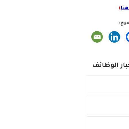
نا
)
وع:
ار الوظائف