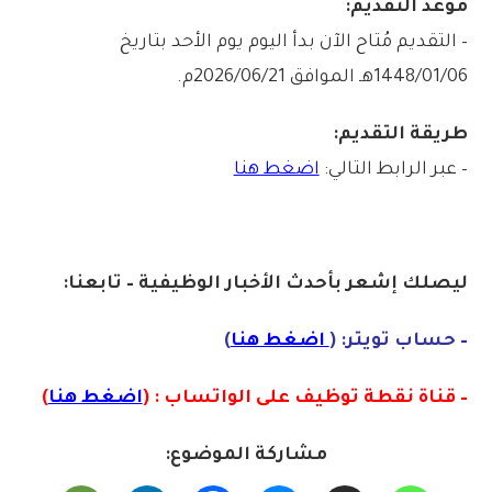
موعد التقديم:
– التقديم مُتاح الآن بدأ اليوم يوم الأحد بتاريخ
1448/01/06هـ الموافق 2026/06/21م.
طريقة التقديم:
– عبر الرابط التالي:
اضغط هنا
ليصلك إشع
ر
ب
أ
ح
دث
الأخبار الو
ظ
يفية – تابعنا:
– حساب تويتر: (
اضغط هنا
)
– قناة نقطة توظيف على الواتساب : (
اضغط هنا
)
مشاركة الموضوع: