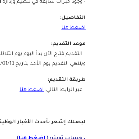
– وجود خبرات سابقة في تنظيم وإدارة 
التفاصيل:
اضغط هنا
موعد التقديم:
وينتهي التقديم يوم الأحد بتاريخ 1448/01/13هـ الموافق 2026/06/28م.
طريقة التقديم:
– عبر الرابط التالي:
اضغط هنا
ليصلك إشع
ر
ب
أ
ح
دث
الأخبار الو
ظ
يف
– حساب تويتر: (
اضغط هنا
)