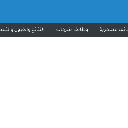
ائف عسكرية
وظائف شركات
النتائج والقبول والتس