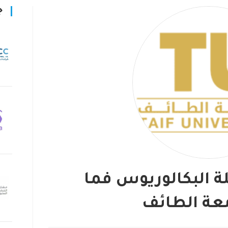
ج
 البكالوريوس فما
عة الطائف