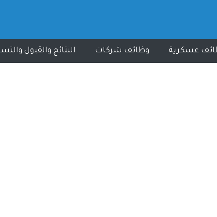
ائف عسكرية
وظائف شركات
النتائج والقبول والتس