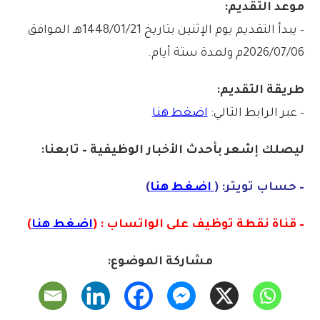
موعد التقديم:
– يبدأ التقديم يوم الإثنين بتاريخ 1448/01/21هـ الموافق
2026/07/06م ولمدة ستة أيام.
طريقة التقديم:
– عبر الرابط التالي:
اضغط هنا
ليصلك إشع
ر
ب
أ
ح
دث
الأخبار الو
ظ
يفية – تابعنا:
– حساب تويتر: (
اضغط هنا
)
– قناة نقطة توظيف على الواتساب : (
اضغط هنا
)
مشاركة الموضوع: