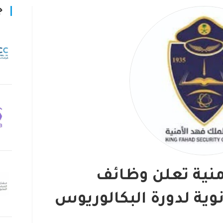
ج
منية تعلن وظائف
وية لدورة البكالوريوس