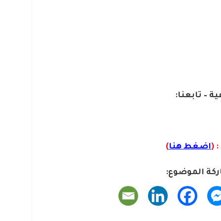
ية – تابعنا:
 (
اضغط هنا
)
كة الموضوع: