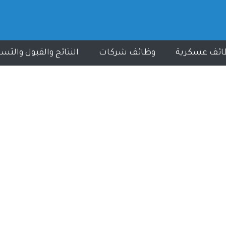
ائف عسكرية
وظائف شركات
النتائج والقبول والتس