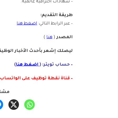
– شهادات احترافية عالمية.
طريقة التقديم:
– عبر الرابط التالي:
اضغط هنا
المصدر
(
هنا
)
ليصلك إشع
ر
ب
أ
ح
دث
الأخبار الو
ظ
يف
– حساب تويتر: (
اضغط هنا
)
– قناة نقطة توظيف على الواتساب :
مشار