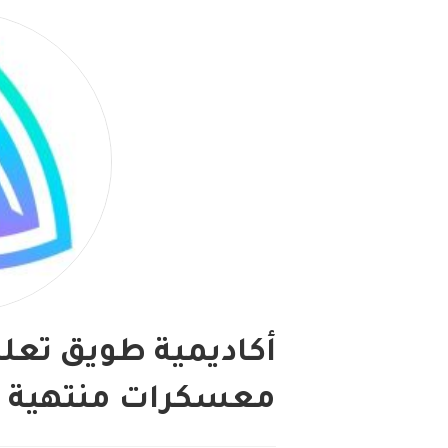
أكاديمية طويق تعلن
معسكرات منتهية ب