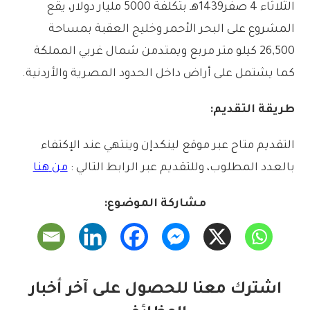
الثلاثاء
4
صفر
1439
هـ
بتكلفة
5000
مليار
دولار،
يقع
المشروع
على
البحر
الأحمر
وخليج
العقبة
بمساحة
26,500
كيلو
متر
مربع
ويمتد
من
شمال
غربي
المملكة
كما
يشتمل
على
أراض
داخل
الحدود
المصرية
والأردنية
.
طريقة
التقديم:
التقديم
متاح
عبر
موقع
لينكدإن
وينتهي
عند
الإكتفاء
بالعدد
المطلوب،
وللتقديم
عبر
الرابط
التالي
:
من
هنا
مشاركة الموضوع:
اشترك معنا للحصول على آخر أخبار