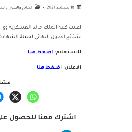
18 سبتمبر، 2021
النتائج والقبول وال
اعلنت
كلية
الملك
خالد
العسكرية
ووزا
عن
نتائج
القبول
النهائي
لحملة
الشهادة
للاستعلام:
اضغط
هنا
الاعلان:
اضغط
هنا
مشار
اشترك معنا للحصول على 