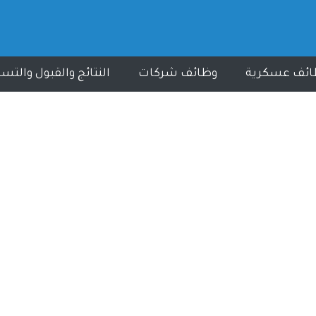
ائف عسكرية
وظائف شركات
النتائج والقبول والتس