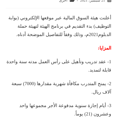
21 سبتمبر، 2021
اخرى
أعلنت
هيئة
السوق
المالية
عبر
موقعها
الإلكتروني
(
بوابة
التوظيف)
بدء
التقديم
في
برنامج
الهيئة
لتهيئة
حملة
الدبلوم
2021
م،
وذلك
وفقاً
للتفاصيل
الموضحة
أدناه
.
المزايا:
1-
عقد
تدريب
وتأهيل
على
رأس
العمل
مدته
سنة
واحدة
قابلة
لتمديد
.
2-
يمنح
المتدرب
مكافأة
شهرية
مقدارها
(
7000
)
سبعة
آلاف
ريال
.
3-
أيام
إجازة
سنوية
مدفوعة
الأجر
مجموعها
واحد
وعشرون
(
21
)
يوماً
.