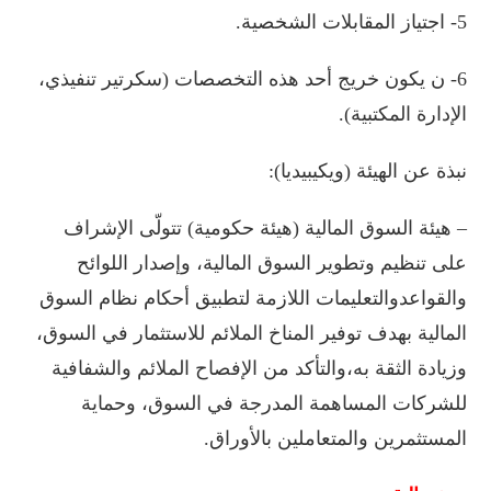
5-
اجتياز
المقابلات
الشخصية
.
6-
ن
يكون
خريج
أحد
هذه
التخصصات
(
سكرتير
تنفيذي،
الإدارة
المكتبية)
.
نبذة
عن
الهيئة
(
ويكيبيديا):
–
هيئة
السوق
المالية
(
هيئة
حكومية)
تتولّى
الإشراف
على
تنظيم
وتطوير
السوق
المالية،
وإصدار
اللوائح
والقواعد
والتعليمات
اللازمة
لتطبيق
أحكام
نظام
السوق
المالية
بهدف
توفير
المناخ
الملائم
للاستثمار
في
السوق،
وزيادة
الثقة
به،
والتأكد
من
الإفصاح
الملائم
والشفافية
للشركات
المساهمة
المدرجة
في
السوق،
وحماية
المستثمرين
والمتعاملين
بالأوراق
.