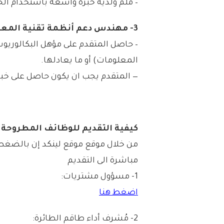
– ملم ولديه خبرة واسعة باستخدام ال
3- مهندس دعم أنظمة تقنية المعلومات:
– حاصل المتقدم على مؤهل البكالوري
المعلومات) أو ما يعادلها.
— المتقدم يجب ان يكون حاصل على خبرة اكثر من 3 سنوات في
كيفية التقديم للوظائف المطروحة ل
من خلال موقع موقع لينكد إن بالضغط 
مباشرة الى التقديم
1- مسؤول مشتريات:
اضغط هنا
2- مُشرف أداء طاقم الطائرة: