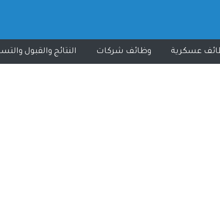
ائف عسكرية
وظائف شركات
النتائج والقبول والتس