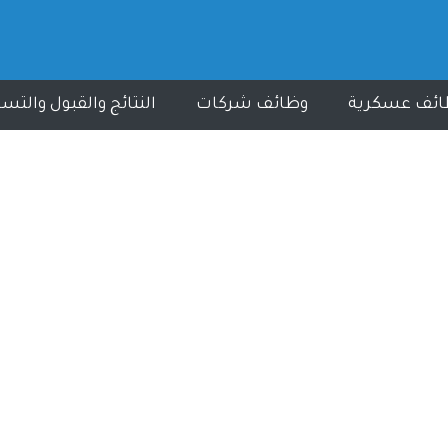
ائف عسكرية
وظائف شركات
النتائج والقبول والتس