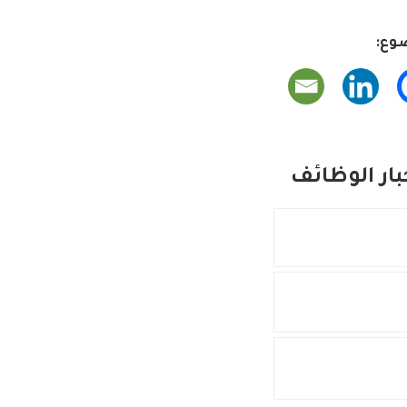
وع:
ار الوظائف