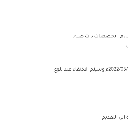
يوس في تخصصات ذات صلة.
من اليوم السبت بتاريخ 1443/08/09هـ الموافق 2022/03/12م وسيتم الاكتفاء عند بلوغ
الى التقديم