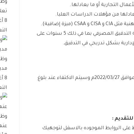
وظا
عمال التجارية أو ما يعادلها.
تعل
عادلها من مؤهلات الدراسات العليا.
8 أغسطس، 2026
(ميزة إضافية).
التع
– خبرة 10 سنوات ذات الصلة في وظيفة التدقيق المصرفي بما في ذلك 5 سنوات على
إدارية بشكل تدريجي في التدقيق.
وظا
مدن
من اليوم الاحد بتاريخ 1443/08/24هـ الموافق 2022/03/27م وسيتم الاكتفاء عند بلوغ
8 أغسطس، 2026
التع
وظا
لتقديم :
عنه
على الروابط الموجوده بالاسفل لتوجهيك