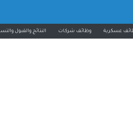
ائف عسكرية
وظائف شركات
النتائج والقبول والتس