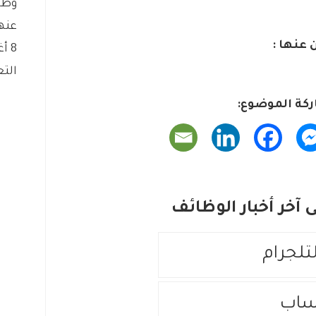
وظا
عنه
 عنها :
8 أغسطس، 2026
التع
كة الموضوع:
آخر أخبار الوظائف
لتلجرام
ساب