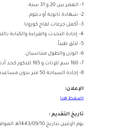
1- العمر بين 20 و 31 سنة.
2- شهادة ثانوية أو دبلوم.
3- أكمل جرعات لقاح كورونا.
4- إجادة التحدث والقراءة والكتابة باللغة الإنجليزية.
5- لائق طبياً.
6- الوزن والطول متناسبان.
7- 160 سم للإناث و 165 للذكور كحد أدني.
8- إجادة السباحة 50 متر بدون مساعدة.
الإعلان:
اضغط هنا
تاريخ التقديم :
يوم الإثنين بتاريخ 1443/09/10هـ الموافق 2022/04/11م (الساعة 12:00 مساءً).