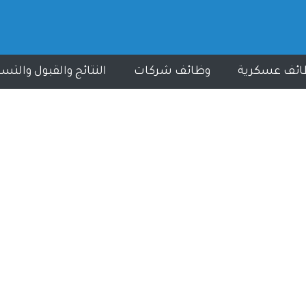
ائف عسكرية
وظائف شركات
النتائج والقبول والتس