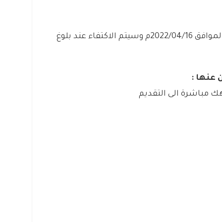
من اليوم السبت بتاريخ 1443/09/15هـ الموافق 2022/04/16م وسيتم الاكتفاء عند بلوغ
 عنها :
ك مباشرة الى التقديم