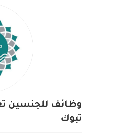
وظائف للجنسين تع
تبوك