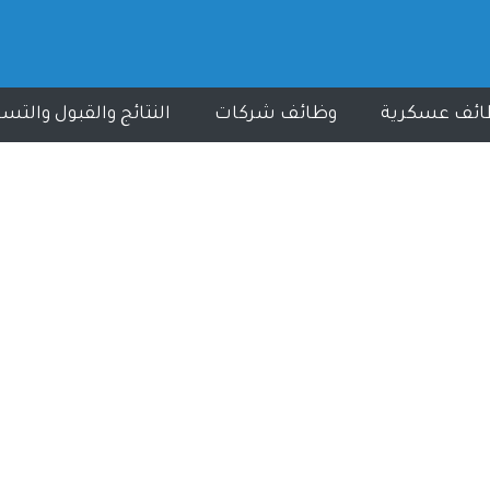
ائف عسكرية
وظائف شركات
النتائج والقبول والتس