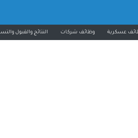
ائف عسكرية
وظائف شركات
النتائج والقبول والتس