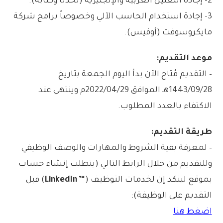
2- إجادة اللغتين العربية والإنجليزية (تحدثاً وكتابةً).
3- إجادة استخدام الحاسب الآلي وخصوصاً برامج شركة
مايكروسوفت (أوفيس).
موعد التقديم:
– التقديم مُتاح الآن بدأ اليوم الجمعة بتاريخ
1443/09/28هـ الموافق 2022/04/29م وينتهي عند
الاكتفاء بالعدد المطلوب.
طريقة التقديم:
– لمعرفة بقية الشروط والمهارات والوصف الوظيفي
وللتقديم من خلال الرابط التالي (يتطلب إنشاء حساب
بموقع لينكد إن لخدمات التوظيف (
™ LinkedIn
) قبل
التقديم على الوظيفة):
اضغط هنا