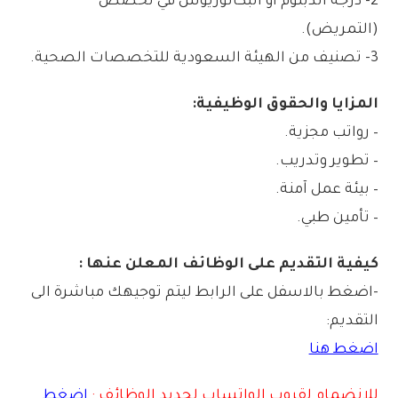
2- درجة الدبلوم أو البكالوريوس في تخصص
(التمريض).
3- تصنيف من الهيئة السعودية للتخصصات الصحية.
المزايا والحقوق الوظيفية:
– رواتب مجزية.
– تطوير وتدريب.
– بيئة عمل آمنة.
– تأمين طبي.
كيفية التقديم على الوظائف المعلن عنها :
-اضغط بالاسفل على الرابط ليتم توجيهك مباشرة الى
التقديم:
اضغط هنا
للانضمام لقروب الواتساب لجديد الوظائف :
اضغط