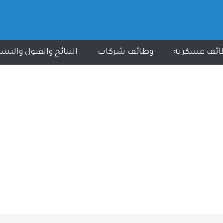
ائف عسكرية
وظائف شركات
النتائج والقبول والتس